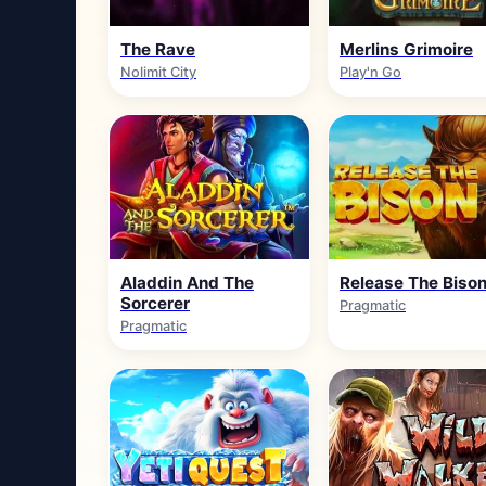
The Rave
Merlins Grimoire
Nolimit City
Play'n Go
Aladdin And The
Release The Biso
Sorcerer
Pragmatic
Pragmatic