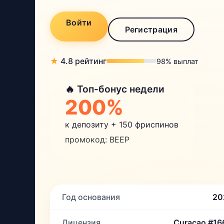
Войти
Регистрация
★
4.8 рейтинг
98% выплат
🔥 Топ-бонус недели
200%
к депозиту + 150 фриспинов
промокод: BEEP
Год основания
20
Лицензия
Curacao #16