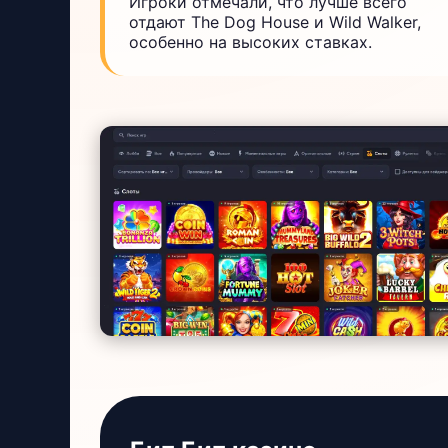
Игроки отмечали, что лучше всего
отдают The Dog House и Wild Walker,
особенно на высоких ставках.