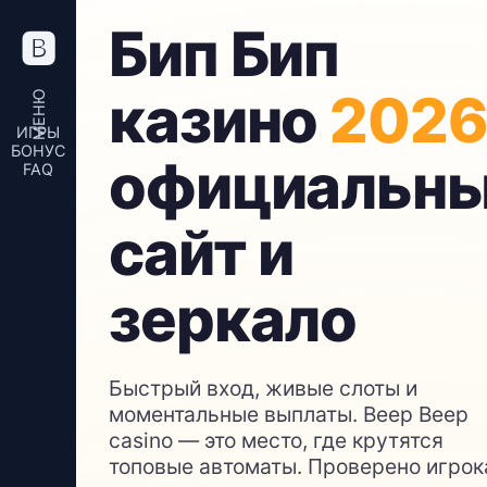
Бип Бип
🅱️
казино
202
МЕНЮ
ИГРЫ
БОНУС
официальн
FAQ
сайт и
зеркало
Быстрый вход, живые слоты и
моментальные выплаты. Beep Beep
casino — это место, где крутятся
топовые автоматы. Проверено игрок